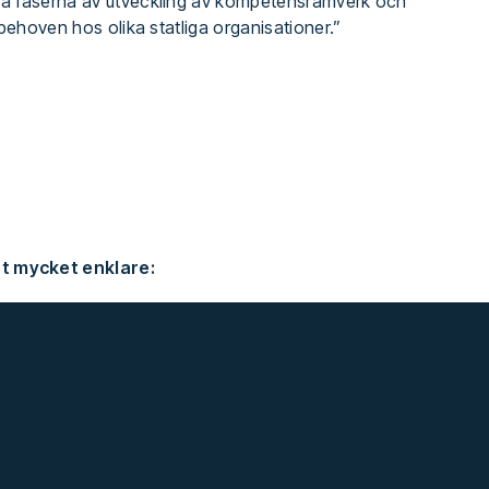
iga faserna av utveckling av kompetensramverk och
behoven hos olika statliga organisationer.”
ot mycket enklare: