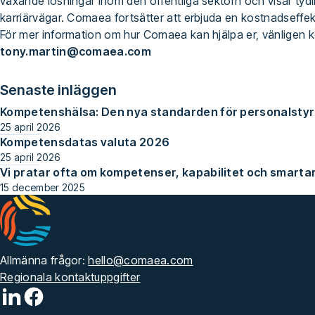
växande lösningar inom den offentliga sektorn och visar ty
karriärvägar. Comaea fortsätter att erbjuda en kostnadseffek
För mer information om hur Comaea kan hjälpa er, vänligen 
tony.martin@comaea.com
Senaste inläggen
Kompetenshälsa: Den nya standarden för personalsty
25 april 2026
Kompetensdatas valuta 2026
25 april 2026
Vi pratar ofta om kompetenser, kapabilitet och smarta
15 december 2025
Allmänna frågor:
hello@comaea.com
Regionala kontaktuppgifter