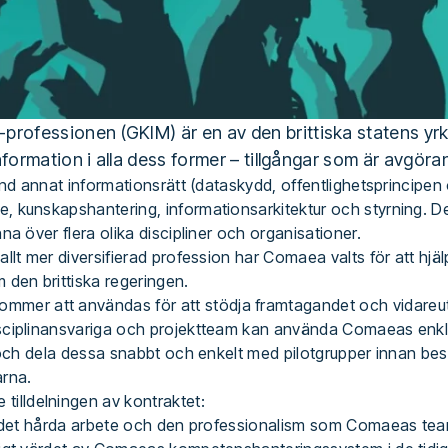
fessionen (GKIM) är en av den brittiska statens yrke
ormation i alla dess former – tillgångar som är avgöra
and annat informationsrätt (dataskydd, offentlighetsprincipen
e, kunskapshantering, informationsarkitektur och styrning.
a över flera olika discipliner och organisationer.
llt mer diversifierad profession har Comaea valts för att hjäl
 den brittiska regeringen.
mer att användas för att stödja framtagandet och vidareut
isciplinansvariga och projektteam kan använda Comaeas enkl
r och dela dessa snabbt och enkelt med pilotgrupper innan bes
arna.
illdelningen av kontraktet:
å det hårda arbete och den professionalism som Comaeas team 