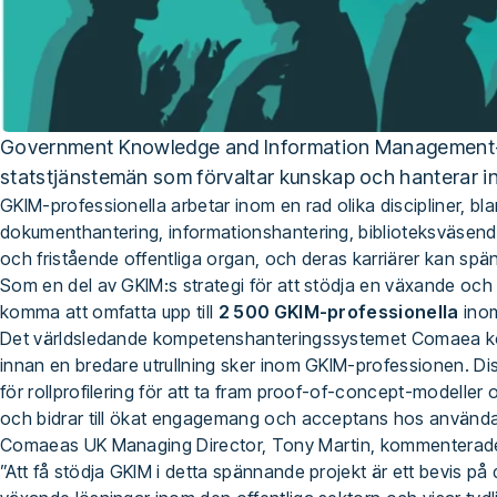
Government Knowledge and Information Management-pro
statstjänstemän som förvaltar kunskap och hanterar inf
GKIM-professionella arbetar inom en rad olika discipliner, bl
dokumenthantering, informationshantering, biblioteksväsend
och fristående offentliga organ, och deras karriärer kan spänn
Som en del av GKIM:s strategi för att stödja en växande och a
komma att omfatta upp till
2 500 GKIM-professionella
inom
Det världsledande kompetenshanteringssystemet Comaea kom
innan en bredare utrullning sker inom GKIM-professionen. D
för rollprofilering för att ta fram proof-of-concept-modelle
och bidrar till ökat engagemang och acceptans hos använd
Comaeas UK Managing Director, Tony Martin, kommenterade t
”Att få stödja GKIM i detta spännande projekt är ett bevis p