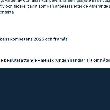
dligt värdet av Comaeas kompetenshanteringssystem i de tid
tiv och flexibel tjänst som kan anpassas efter de varierande 
kontakta
rkans kompetens 2026 och framåt
re beslutsfattande – men i grunden handlar allt om någ