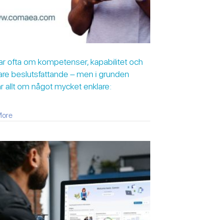
tar ofta om kompetenser, kapabilitet och
re beslutsfattande – men i grunden
r allt om något mycket enklare:
about Vi pratar ofta om kompetenser, kapabilitet och smartare bes
More