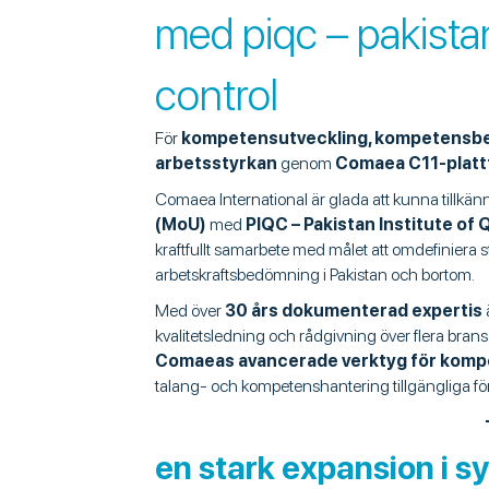
med piqc – pakistan 
control
För
kompetensutveckling, kompetensbe
arbetsstyrkan
genom
Comaea C11-plat
Comaea International är glada att kunna tillkänn
(MoU)
med
PIQC – Pakistan Institute of 
kraftfullt samarbete med målet att omdefiniera 
arbetskraftsbedömning i Pakistan och bortom.
Med över
30 års dokumenterad expertis
kvalitetsledning och rådgivning över flera br
Comaeas avancerade verktyg för kom
talang- och kompetenshantering tillgängliga f
en stark expansion i s