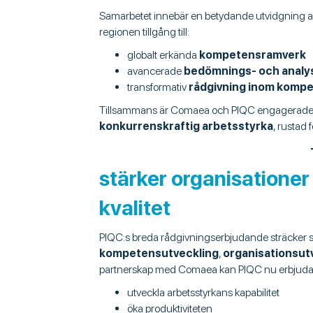
Samarbetet innebär en betydande utvidgning 
regionen tillgång till:
globalt erkända
kompetensramverk
avancerade
bedömnings- och anal
transformativ
rådgivning inom kompe
Tillsammans är Comaea och PIQC engagerade 
konkurrenskraftig arbetsstyrka
, rustad
stärker organisation
kvalitet
PIQC:s breda rådgivningserbjudande sträcker si
kompetensutveckling
,
organisationsut
partnerskap med Comaea kan PIQC nu erbjuda än
utveckla arbetsstyrkans kapabilitet
öka produktiviteten