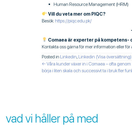
Human Resource Management (HRM)
Vill du veta mer om PIQC?
Besök:
https://piqc.edu.pk/
Comaea är experter på kompetens- o
Kontakta oss gärna för mer information eller för
Posted in
Linkedin
,
Linkedin (Visa översättning)
posts
← Våra kunder växer in i Comaea – ofta genom 
börja i liten skala och successivt ta i bruk fler fun
navigation
vad vi håller på med