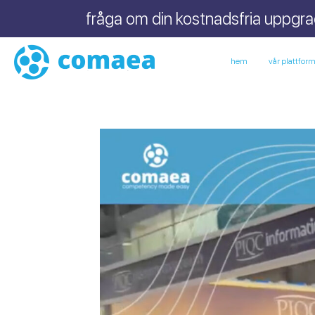
fråga om din kostnadsfria uppgrade
hem
vår plattfor