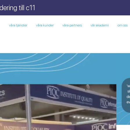
ring till c11
m
våra tjänster
våra kunder
våra partners
vår akademi
om oss