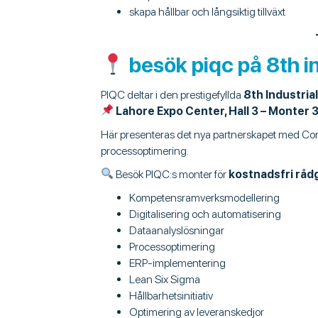
skapa hållbar och långsiktig tillväxt
besök piqc på 8th in
PIQC deltar i den prestigefyllda
8th Industrial
Lahore Expo Center, Hall 3 – Monter
Här presenteras det nya partnerskapet med Coma
processoptimering.
Besök PIQC:s monter för
kostnadsfri råd
Kompetensramverksmodellering
Digitalisering och automatisering
Dataanalyslösningar
Processoptimering
ERP-implementering
Lean Six Sigma
Hållbarhetsinitiativ
Optimering av leveranskedjor