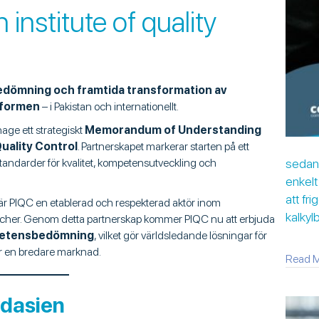
institute of quality
dömning och framtida transformation av
tformen
– i Pakistan och internationellt.
age ett strategiskt
Memorandum of Understanding
Quality Control
. Partnerskapet markerar starten på ett
standarder för kvalitet, kompetensutveckling och
sedan 
enkelt
att fri
är PIQC en etablerad och respekterad aktör inom
kalkylb
anscher. Genom detta partnerskap kommer PIQC nu att erbjuda
petensbedömning
, vilket gör världsledande lösningar för
ör en bredare marknad.
Read 
ydasien