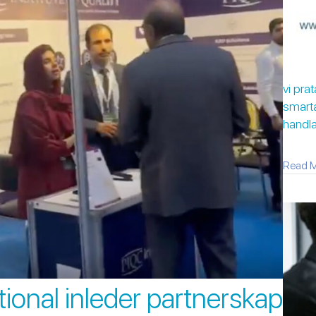
vi pra
smarta
handla
Read 
ional inleder partnerskap