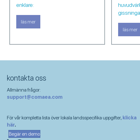
enklare:
huvudvärk,
gissninga
eil bassett och jessica townsend.
läs mer
about vi pratar ofta om kompetenser, kapabilitet oc
läs mer
a
kontakta oss
Allmänna frågor:
support@comaea.com
För vår kompletta lista över lokala landsspecifika uppgifter,
klicka
här
.
Begär en demo