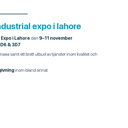
dustrial expo i lahore
 Expo i Lahore
den
9–11 november
.
 3D6 & 3D7
ea samt ett brett utbud av tjänster inom kvalitet och
givning
inom bland annat: