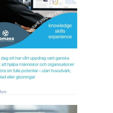
dag ett har vårt uppdrag varit ganska
: att hjälpa människor och organisationer
göra sin fulla potential – utan huvudvärk,
lad eller gissningar.
about Sedan dag ett har vårt uppdrag varit ganska enkelt: att hjälpa
More