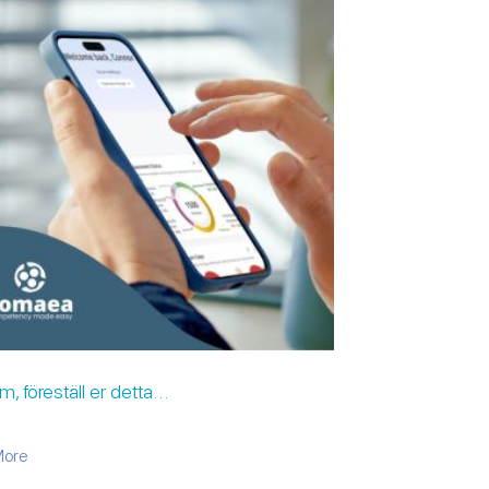
m, föreställ er detta…
about HR-team, föreställ er detta…
More