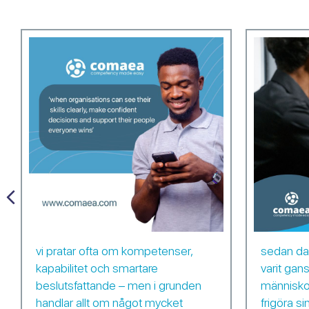
Previous
vi pratar ofta om kompetenser,
sedan dag
kapabilitet och smartare
varit gans
beslutsfattande – men i grunden
människor
handlar allt om något mycket
frigöra si
hef som har bytt kaos mot klarhet.