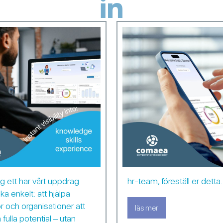
 ett har vårt uppdrag
hr-team, föreställ er dett
ka enkelt: att hjälpa
 och organisationer att
läs mer
about hr-team, föres
n fulla potential – utan